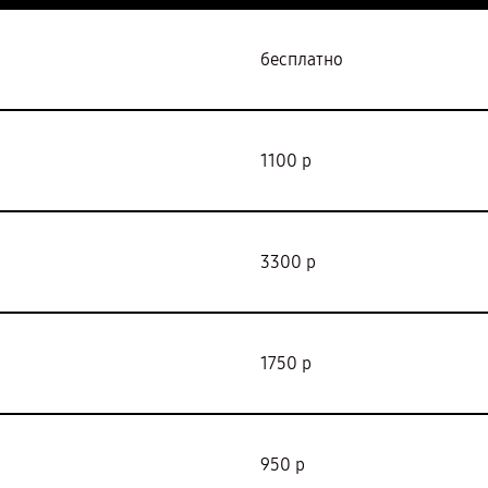
бесплатно
1100 р
3300 р
1750 р
950 р