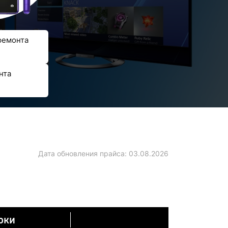
ремонта
нта
Дата обновления прайса:
03.08.2026
оки