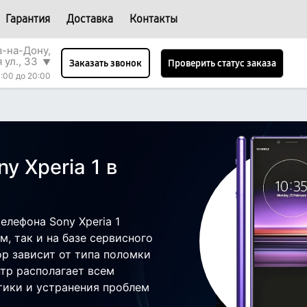
Гарантия
Доставка
Контакты
в-на-Дону,
 ул., 33
▼
Проверить статус заказа
Заказать звонок
:00 до 20:00
y Xperia 1 в
лефона Sony Xperia 1
, так и на базе сервисного
ор зависит от типа поломки
тр располагает всем
ики и устранения проблем